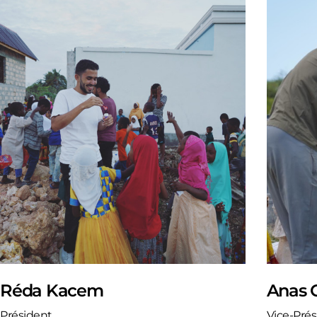
Réda Kacem
Anas 
Président
Vice-Pré