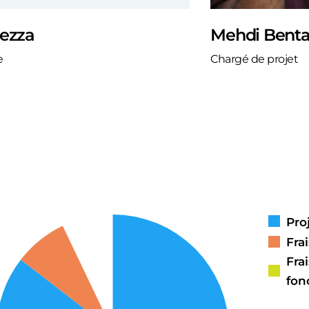
Fezza
Mehdi Benta
e
Chargé de projet
Pro
Fra
Fra
fon