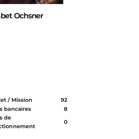
bet Ochsner
jet / Mission
92
is bancaires
8
is de
0
ctionnement