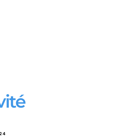
vité
24