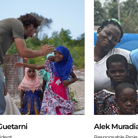
Guetarni
Alek Muradi
sident
Responsable Proje