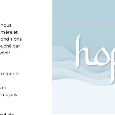
e nous
e mère et
conditions
touché par
venir
tre projet
r
 et
e ne pas