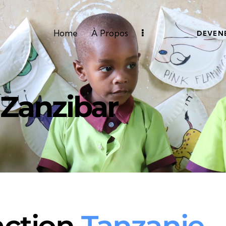
Home
À Propos
DEVEN
Zanzibar
'action
Zanziba