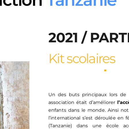
2021 / PARTI
Kit scolaires
Z
a
n
z
i
b
a
r
Un des buts principaux lors de 
association était d’améliorer
l’ac
enfants dans le monde. Ainsi not
l’international s’est déroulée en f
(Tanzanie) dans une école acc