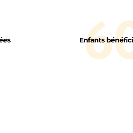
6
uées
Enfants bénéfici